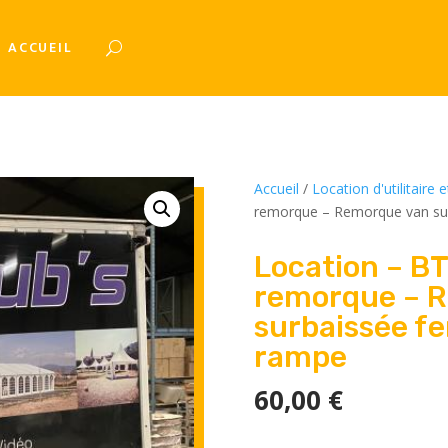
ACCUEIL
Accueil
/
Location d'utilitaire
remorque – Remorque van su
Location – BT
remorque – 
surbaissée f
rampe
60,00
€