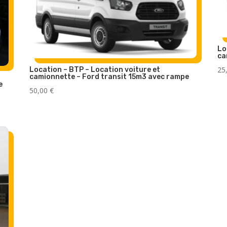
Lo
ca
25
Location – BTP – Location voiture et
camionnette – Ford transit 15m3 avec rampe
e
50,00
€