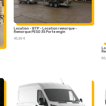
Location – BTP – Location remorque –
Remorque PEGD 35 Porte engin
45,00
€
Lo
Re
60