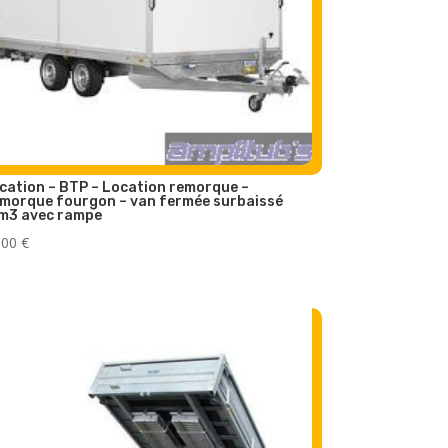
cation – BTP – Location remorque –
morque fourgon – van fermée surbaissé
m3 avec rampe
,00
€